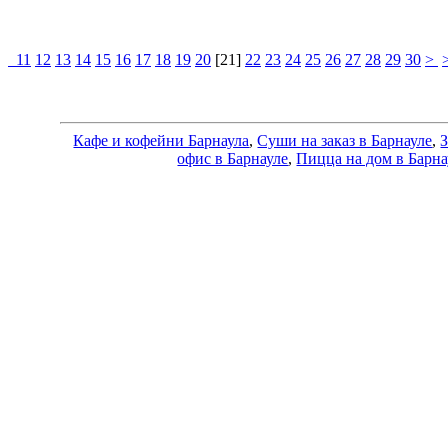
11
12
13
14
15
16
17
18
19
20
[
21
]
22
23
24
25
26
27
28
29
30
>
Кафе и кофейни Барнаула
,
Суши на заказ в Барнауле
,
З
офис в Барнауле
,
Пицца на дом в Барна