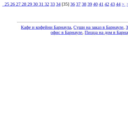
25 26 27 28 29 30 31
32
33
34
[
35
]
36
37
38
39
40
41
42
43
44
>
Кафе и кофейни Барнаула
,
Суши на заказ в Барнауле
,
З
офис в Барнауле
,
Пицца на дом в Барна